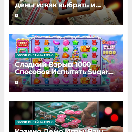
деньги: как выбрать и
начать выигрывать
ОБЗОР ОНЛАЙН-КАЗИНО
Сладкий Взрыв: 1000
Способов Испытать Sugar
Rush!
ОБЗОР ОНЛАЙН-КАЗИНО
Казино Демо Игры: Ваш