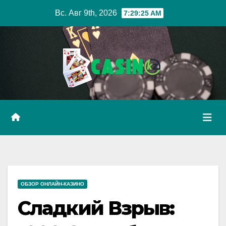
Перейти
Вс. Авг 9th, 2026
7:29:26 AM
к
содержимому
ОБЗОР ОНЛАЙН-КАЗИНО
Сладкий Взрыв: