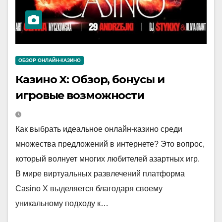
ОБЗОР ОНЛАЙН-КАЗИНО
Казино X: Обзор, бонусы и
игровые возможности
Как выбрать идеальное онлайн-казино среди
множества предложений в интернете? Это вопрос,
который волнует многих любителей азартных игр.
В мире виртуальных развлечений платформа
Casino X выделяется благодаря своему
уникальному подходу к…