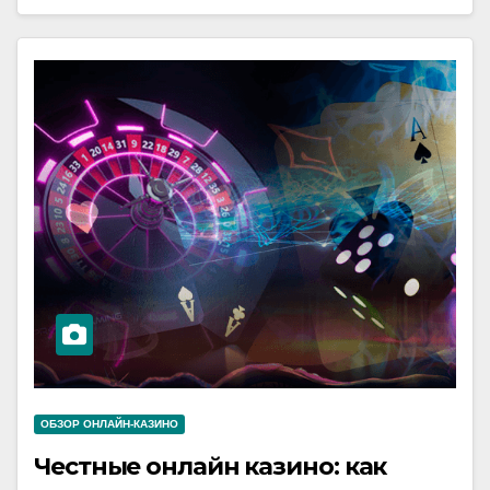
ОБЗОР ОНЛАЙН-КАЗИНО
Честные онлайн казино: как