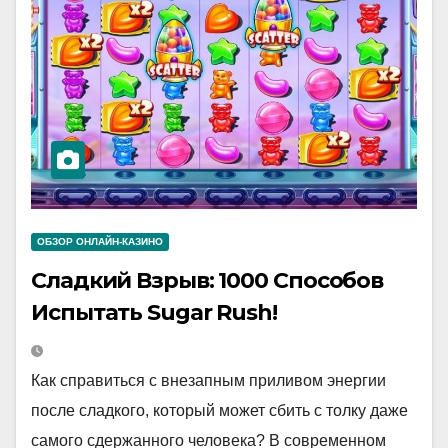
ОБЗОР ОНЛАЙН-КАЗИНО
Сладкий Взрыв: 1000 Способов
Испытать Sugar Rush!
Как справиться с внезапным приливом энергии
после сладкого, который может сбить с толку даже
самого сдержанного человека? В современном