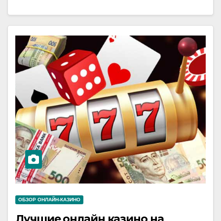
ОБЗОР ОНЛАЙН-КАЗИНО
Лучшие онлайн казино на