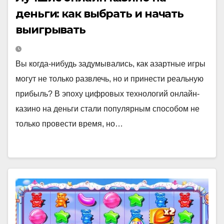
деньги: как выбрать и начать
выигрывать
Вы когда-нибудь задумывались, как азартные игры
могут не только развлечь, но и принести реальную
прибыль? В эпоху цифровых технологий онлайн-
казино на деньги стали популярным способом не
только провести время, но…