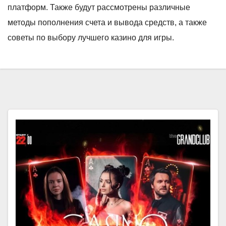
платформ. Также будут рассмотрены различные
методы пополнения счета и вывода средств, а также
советы по выбору лучшего казино для игры.