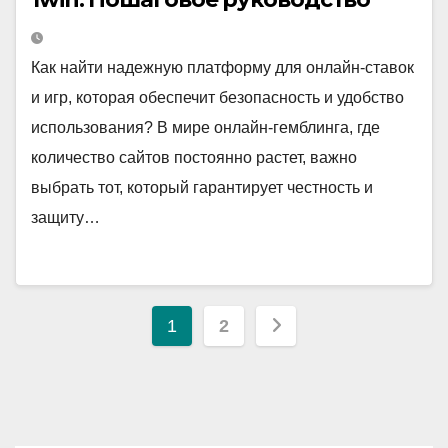
Как найти надежную платформу для онлайн-ставок
и игр, которая обеспечит безопасность и удобство
использования? В мире онлайн-гемблинга, где
количество сайтов постоянно растет, важно
выбрать тот, который гарантирует честность и
защиту…
Пагинация
1
2
записей