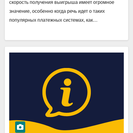
скорость получения выигрыша имеет огромное
значение, особенно когда речь идет о таких
популярных платежных системах, как…