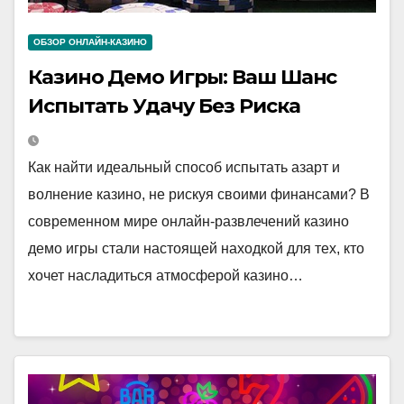
ОБЗОР ОНЛАЙН-КАЗИНО
Казино Демо Игры: Ваш Шанс
Испытать Удачу Без Риска
Как найти идеальный способ испытать азарт и
волнение казино, не рискуя своими финансами? В
современном мире онлайн-развлечений казино
демо игры стали настоящей находкой для тех, кто
хочет насладиться атмосферой казино…