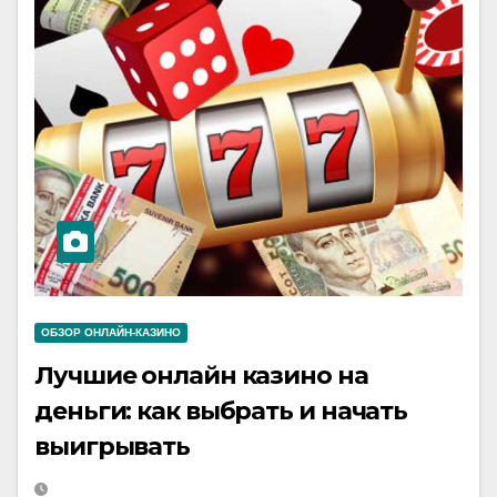
ОБЗОР ОНЛАЙН-КАЗИНО
Лучшие онлайн казино на
деньги: как выбрать и начать
выигрывать