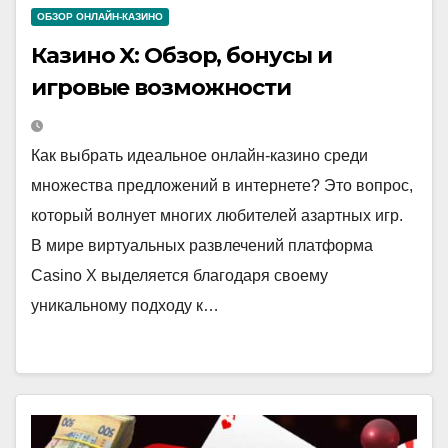
ОБЗОР ОНЛАЙН-КАЗИНО
Казино X: Обзор, бонусы и
игровые возможности
Как выбрать идеальное онлайн-казино среди
множества предложений в интернете? Это вопрос,
который волнует многих любителей азартных игр.
В мире виртуальных развлечений платформа
Casino X выделяется благодаря своему
уникальному подходу к…