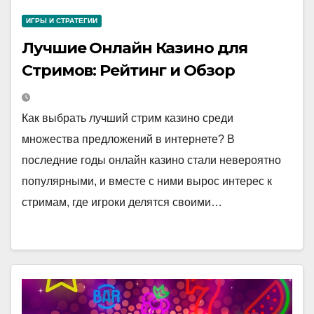
ИГРЫ И СТРАТЕГИИ
Лучшие Онлайн Казино для
Стримов: Рейтинг и Обзор
Как выбрать лучший стрим казино среди
множества предложений в интернете? В
последние годы онлайн казино стали невероятно
популярными, и вместе с ними вырос интерес к
стримам, где игроки делятся своими…