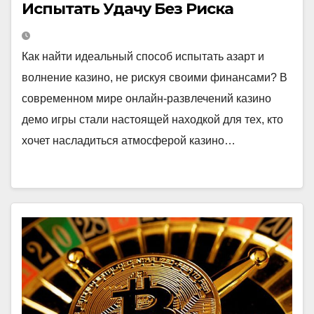
Испытать Удачу Без Риска
Как найти идеальный способ испытать азарт и
волнение казино, не рискуя своими финансами? В
современном мире онлайн-развлечений казино
демо игры стали настоящей находкой для тех, кто
хочет насладиться атмосферой казино…