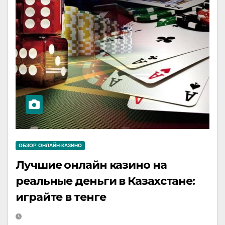
ОБЗОР ОНЛАЙН-КАЗИНО
Лучшие онлайн казино на
реальные деньги в Казахстане:
играйте в тенге