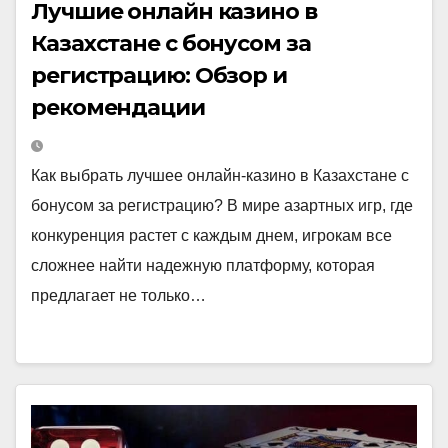
Лучшие онлайн казино в
Казахстане с бонусом за
регистрацию: Обзор и
рекомендации
Как выбрать лучшее онлайн-казино в Казахстане с
бонусом за регистрацию? В мире азартных игр, где
конкуренция растет с каждым днем, игрокам все
сложнее найти надежную платформу, которая
предлагает не только…