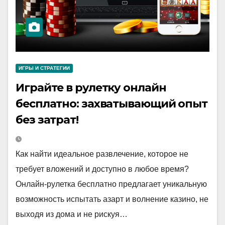
ИГРЫ И СТРАТЕГИИ
Играйте в рулетку онлайн
бесплатно: захватывающий опыт
без затрат!
Как найти идеальное развлечение, которое не
требует вложений и доступно в любое время?
Онлайн-рулетка бесплатно предлагает уникальную
возможность испытать азарт и волнение казино, не
выходя из дома и не рискуя…