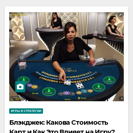
ИГРЫ И СТРАТЕГИИ
Блэкджек: Какова Стоимость
Карт и Как Это Влияет на Игру?