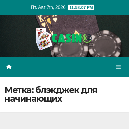
Перейти
Пт. Авг 7th, 2026
11:58:08 PM
к
содержимому
Метка:
блэкджек для
начинающих