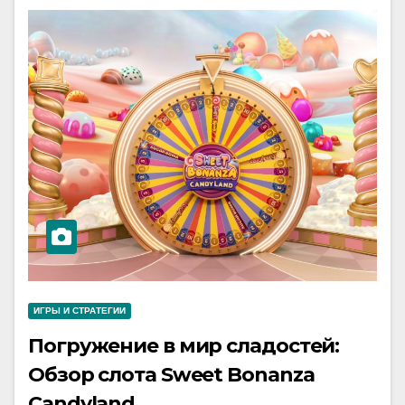
ИГРЫ И СТРАТЕГИИ
Погружение в мир сладостей:
Обзор слота Sweet Bonanza
Candyland