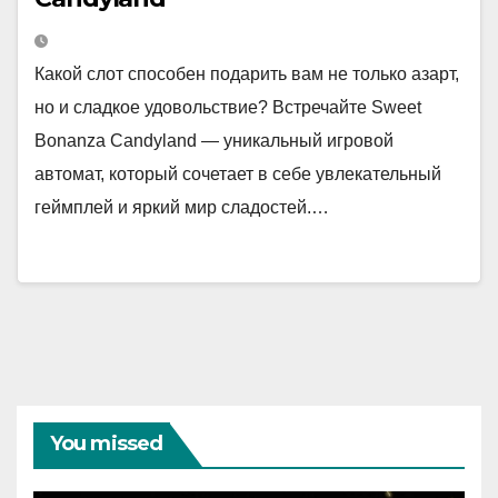
Какой слот способен подарить вам не только азарт,
но и сладкое удовольствие? Встречайте Sweet
Bonanza Candyland — уникальный игровой
автомат, который сочетает в себе увлекательный
геймплей и яркий мир сладостей.…
You missed