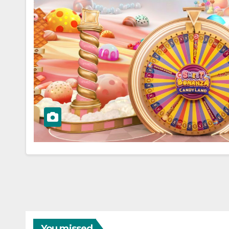
You missed