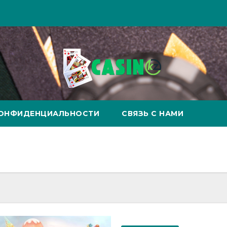
КОНФИДЕНЦИАЛЬНОСТИ
СВЯЗЬ С НАМИ