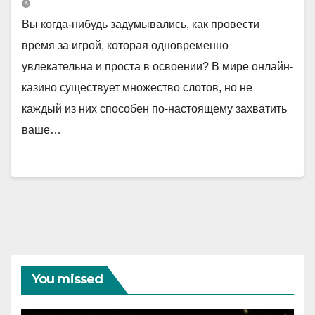
Вы когда-нибудь задумывались, как провести
время за игрой, которая одновременно
увлекательна и проста в освоении? В мире онлайн-
казино существует множество слотов, но не
каждый из них способен по-настоящему захватить
ваше…
You missed