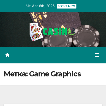
Перейти
Чт. Авг 6th, 2026
6:28:14 PM
к
содержимому
Метка:
Game Graphics