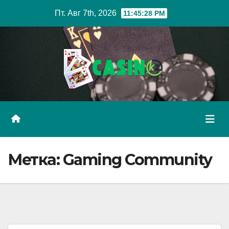
Перейти
Пт. Авг 7th, 2026
11:45:28 PM
к
содержимому
Метка:
Gaming Community