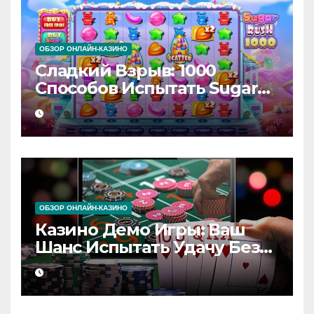
ОБЗОР ОНЛАЙН-КАЗИНО
Сладкий Взрыв: 1000
Способов Испытать Sugar
Rush!
ОБЗОР ОНЛАЙН-КАЗИНО
Казино Демо Игры: Ваш
Шанс Испытать Удачу Без
Риска