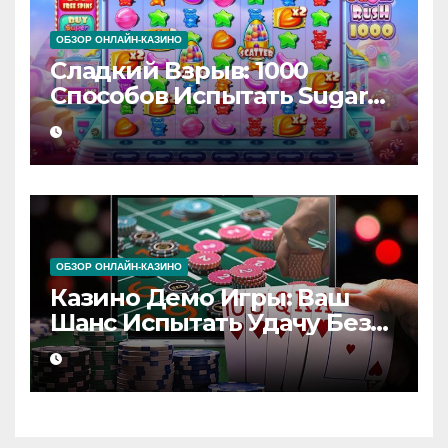
ОБЗОР ОНЛАЙН-КАЗИНО
Сладкий Взрыв: 1000
Способов Испытать Sugar
Rush!
ОБЗОР ОНЛАЙН-КАЗИНО
Казино Демо Игры: Ваш
Шанс Испытать Удачу Без
Риска