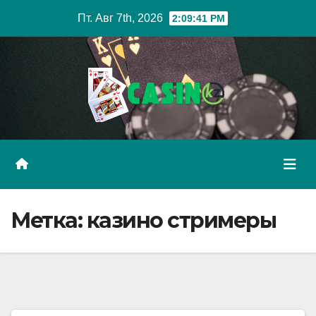
Перейти
Пт. Авг 7th, 2026
2:09:41 PM
к
содержимому
Метка:
казино стримеры