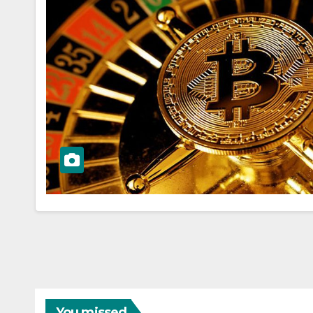
You missed