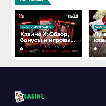
ОБЗОР ОНЛАЙН-КАЗИНО
ОБЗОР 
Казино X: Обзор,
Луч
бонусы и игровые
каз
возможности
как
нач