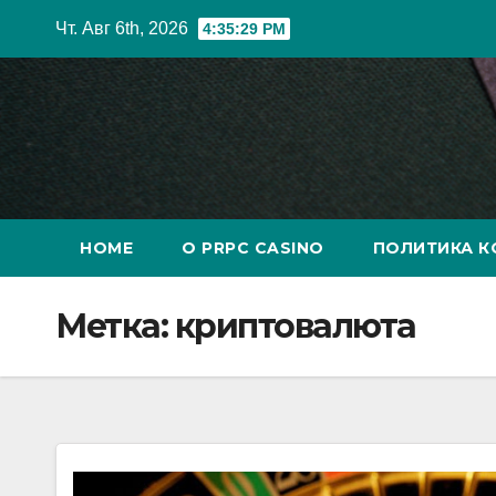
Перейти
Чт. Авг 6th, 2026
4:35:29 PM
к
содержимому
HOME
О PRPC CASINO
ПОЛИТИКА 
Метка:
криптовалюта