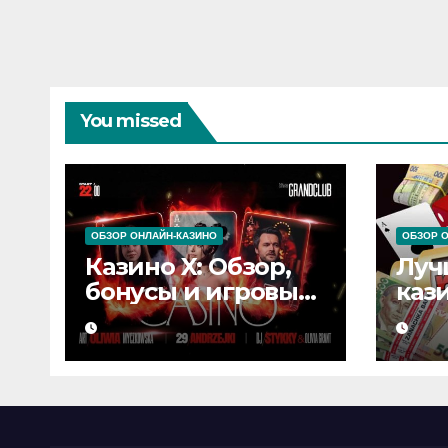
You missed
ОБЗОР ОНЛАЙН-КАЗИНО
ОБЗОР 
Казино X: Обзор,
Луч
бонусы и игровые
каз
возможности
как
нач