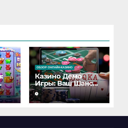
ОБЗОР ОНЛАЙН-КАЗИНО
:
Казино Демо
Игры: Ваш Шанс
r
Испытать Удачу
Без Риска