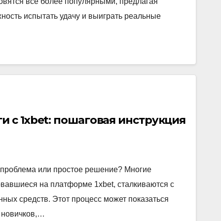
овятся все более популярными, предлагая
ность испытать удачу и выиграть реальные
и с 1xbet: пошаговая инструкция
t: проблема или простое решение? Многие
овавшиеся на платформе 1xbet, сталкиваются с
ных средств. Этот процесс может показаться
 новичков,…