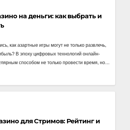
зино на деньги: как выбрать и
ть
сь, как азартные игры могут не только развлечь,
ибыль? В эпоху цифровых технологий онлайн-
пулярным способом не только провести время, но…
зино для Стримов: Рейтинг и