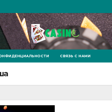
КОНФИДЕНЦИАЛЬНОСТИ
СВЯЗЬ С НАМИ
ша