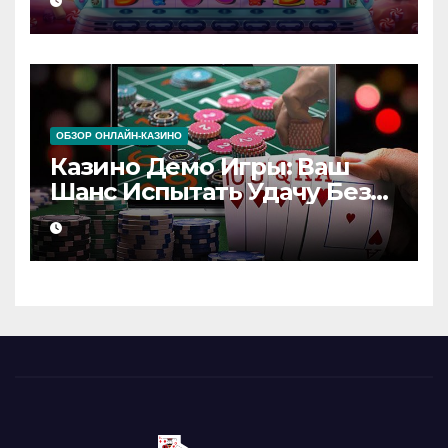
ОБЗОР ОНЛАЙН-КАЗИНО
Казино Демо Игры: Ваш
Шанс Испытать Удачу Без
Риска