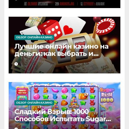
ОБЗОР ОНЛАЙН-КАЗИНО
Лучшие онлайн казино на
деньги: как выбрать и
начать выигрывать
ОБЗОР ОНЛАЙН-КАЗИНО
Сладкий Взрыв: 1000
Способов Испытать Sugar
Rush!