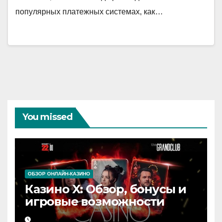
популярных платежных системах, как…
You missed
ОБЗОР ОНЛАЙН-КАЗИНО
Казино X: Обзор, бонусы и
игровые возможности