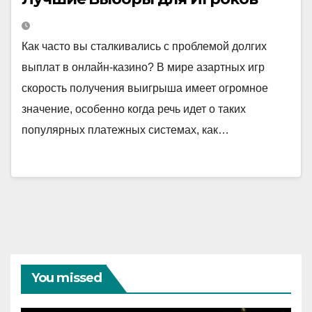
Как часто вы сталкивались с проблемой долгих
выплат в онлайн-казино? В мире азартных игр
скорость получения выигрыша имеет огромное
значение, особенно когда речь идет о таких
популярных платежных системах, как…
You missed