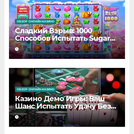
ОБЗОР ОНЛАЙН-КАЗИНО
Сладкий Взрыв: 1000
Способов Испытать Sugar
Rush!
ОБЗОР ОНЛАЙН-КАЗИНО
Казино Демо Игры: Ваш
Шанс Испытать Удачу Без
Риска