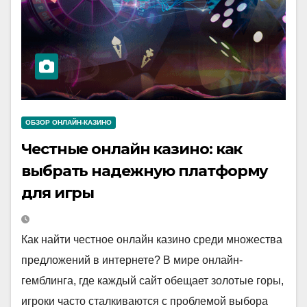
ОБЗОР ОНЛАЙН-КАЗИНО
Честные онлайн казино: как
выбрать надежную платформу
для игры
Как найти честное онлайн казино среди множества
предложений в интернете? В мире онлайн-
гемблинга, где каждый сайт обещает золотые горы,
игроки часто сталкиваются с проблемой выбора