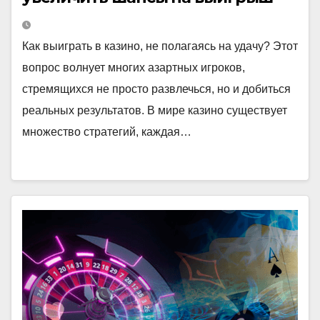
Как выиграть в казино, не полагаясь на удачу? Этот
вопрос волнует многих азартных игроков,
стремящихся не просто развлечься, но и добиться
реальных результатов. В мире казино существует
множество стратегий, каждая…